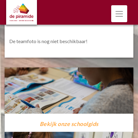
Toggle n
De teamfoto is nog niet beschikbaar!
Bekijk onze schoolgids